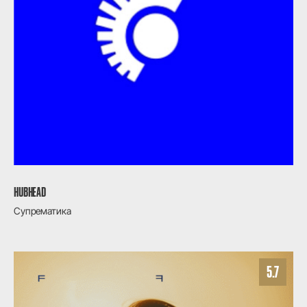
HUBHEAD
Супрематика
5.7