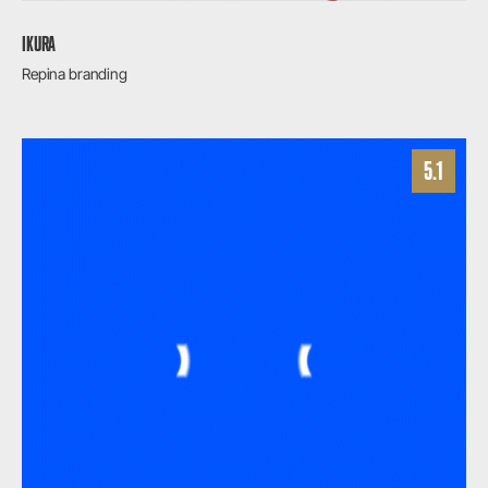
IKURA
Repina branding
5.1